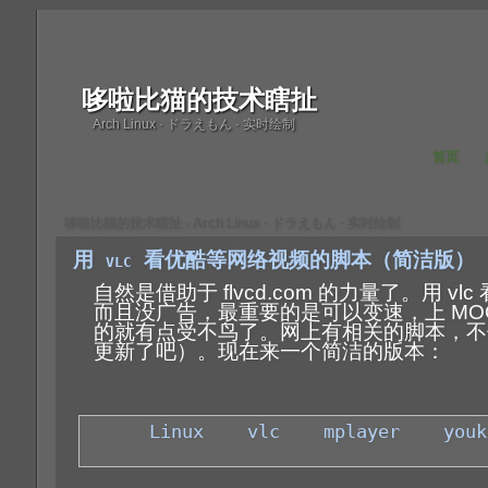
哆啦比猫的技术瞎扯
Arch Linux · ドラえもん · 实时绘制
首页
哆啦比猫的技术瞎扯 - Arch Linux · ドラえもん · 实时绘制
用 vlc 看优酷等网络视频的脚本（简洁版）
自然是借助于 flvcd.com 的力量了。用 vl
而且没广告，最重要的是可以变速，上 MO
的就有点受不鸟了。网上有相关的脚本，不
更新了吧）。现在来一个简洁的版本：
Linux
vlc
mplayer
youk